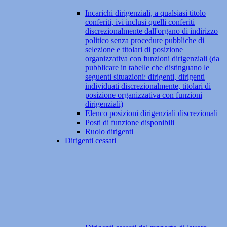
Incarichi dirigenziali, a qualsiasi titolo
conferiti, ivi inclusi quelli conferiti
discrezionalmente dall'organo di indirizzo
politico senza procedure pubbliche di
selezione e titolari di posizione
organizzativa con funzioni dirigenziali (da
pubblicare in tabelle che distinguano le
seguenti situazioni: dirigenti, dirigenti
individuati discrezionalmente, titolari di
posizione organizzativa con funzioni
dirigenziali)
Elenco posizioni dirigenziali discrezionali
Posti di funzione disponibili
Ruolo dirigenti
Dirigenti cessati