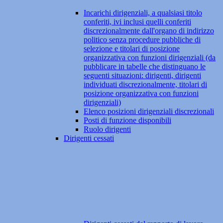
Incarichi dirigenziali, a qualsiasi titolo
conferiti, ivi inclusi quelli conferiti
discrezionalmente dall'organo di indirizzo
politico senza procedure pubbliche di
selezione e titolari di posizione
organizzativa con funzioni dirigenziali (da
pubblicare in tabelle che distinguano le
seguenti situazioni: dirigenti, dirigenti
individuati discrezionalmente, titolari di
posizione organizzativa con funzioni
dirigenziali)
Elenco posizioni dirigenziali discrezionali
Posti di funzione disponibili
Ruolo dirigenti
Dirigenti cessati