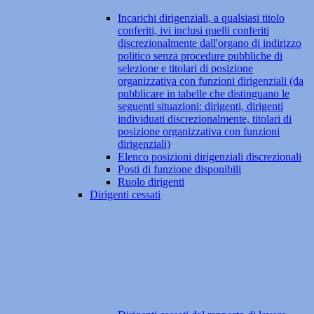
Incarichi dirigenziali, a qualsiasi titolo
conferiti, ivi inclusi quelli conferiti
discrezionalmente dall'organo di indirizzo
politico senza procedure pubbliche di
selezione e titolari di posizione
organizzativa con funzioni dirigenziali (da
pubblicare in tabelle che distinguano le
seguenti situazioni: dirigenti, dirigenti
individuati discrezionalmente, titolari di
posizione organizzativa con funzioni
dirigenziali)
Elenco posizioni dirigenziali discrezionali
Posti di funzione disponibili
Ruolo dirigenti
Dirigenti cessati