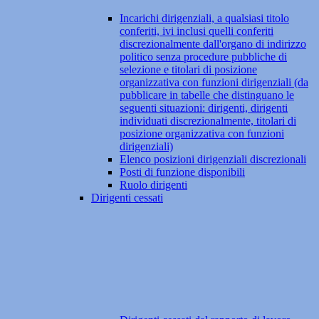
Incarichi dirigenziali, a qualsiasi titolo
conferiti, ivi inclusi quelli conferiti
discrezionalmente dall'organo di indirizzo
politico senza procedure pubbliche di
selezione e titolari di posizione
organizzativa con funzioni dirigenziali (da
pubblicare in tabelle che distinguano le
seguenti situazioni: dirigenti, dirigenti
individuati discrezionalmente, titolari di
posizione organizzativa con funzioni
dirigenziali)
Elenco posizioni dirigenziali discrezionali
Posti di funzione disponibili
Ruolo dirigenti
Dirigenti cessati