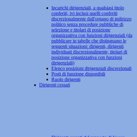
Incarichi dirigenziali, a qualsiasi titolo
conferiti, ivi inclusi quelli conferiti
discrezionalmente dall'organo di indirizzo
politico senza procedure pubbliche di
selezione e titolari di posizione
organizzativa con funzioni dirigenziali (da
pubblicare in tabelle che distinguano le
seguenti situazioni: dirigenti, dirigenti
individuati discrezionalmente, titolari di
posizione organizzativa con funzioni
dirigenziali)
Elenco posizioni dirigenziali discrezionali
Posti di funzione disponibili
Ruolo dirigenti
Dirigenti cessati