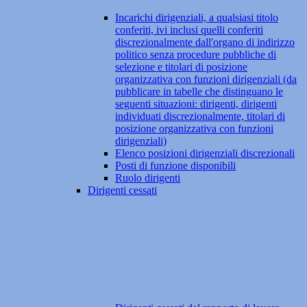
Incarichi dirigenziali, a qualsiasi titolo
conferiti, ivi inclusi quelli conferiti
discrezionalmente dall'organo di indirizzo
politico senza procedure pubbliche di
selezione e titolari di posizione
organizzativa con funzioni dirigenziali (da
pubblicare in tabelle che distinguano le
seguenti situazioni: dirigenti, dirigenti
individuati discrezionalmente, titolari di
posizione organizzativa con funzioni
dirigenziali)
Elenco posizioni dirigenziali discrezionali
Posti di funzione disponibili
Ruolo dirigenti
Dirigenti cessati