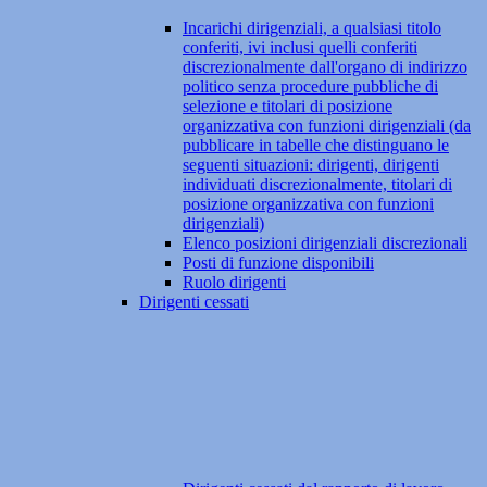
Incarichi dirigenziali, a qualsiasi titolo
conferiti, ivi inclusi quelli conferiti
discrezionalmente dall'organo di indirizzo
politico senza procedure pubbliche di
selezione e titolari di posizione
organizzativa con funzioni dirigenziali (da
pubblicare in tabelle che distinguano le
seguenti situazioni: dirigenti, dirigenti
individuati discrezionalmente, titolari di
posizione organizzativa con funzioni
dirigenziali)
Elenco posizioni dirigenziali discrezionali
Posti di funzione disponibili
Ruolo dirigenti
Dirigenti cessati