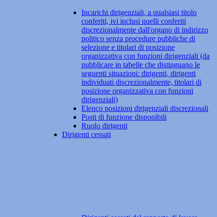
Incarichi dirigenziali, a qualsiasi titolo
conferiti, ivi inclusi quelli conferiti
discrezionalmente dall'organo di indirizzo
politico senza procedure pubbliche di
selezione e titolari di posizione
organizzativa con funzioni dirigenziali (da
pubblicare in tabelle che distinguano le
seguenti situazioni: dirigenti, dirigenti
individuati discrezionalmente, titolari di
posizione organizzativa con funzioni
dirigenziali)
Elenco posizioni dirigenziali discrezionali
Posti di funzione disponibili
Ruolo dirigenti
Dirigenti cessati