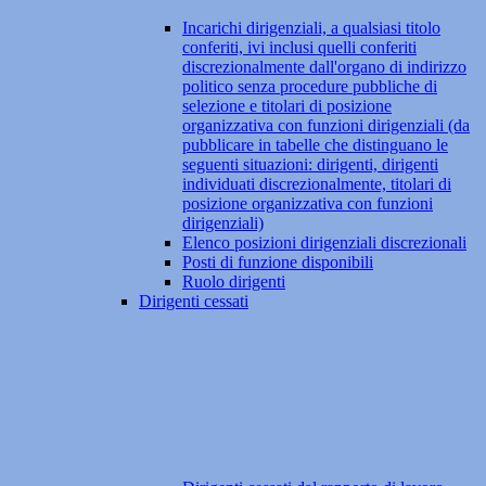
Incarichi dirigenziali, a qualsiasi titolo
conferiti, ivi inclusi quelli conferiti
discrezionalmente dall'organo di indirizzo
politico senza procedure pubbliche di
selezione e titolari di posizione
organizzativa con funzioni dirigenziali (da
pubblicare in tabelle che distinguano le
seguenti situazioni: dirigenti, dirigenti
individuati discrezionalmente, titolari di
posizione organizzativa con funzioni
dirigenziali)
Elenco posizioni dirigenziali discrezionali
Posti di funzione disponibili
Ruolo dirigenti
Dirigenti cessati