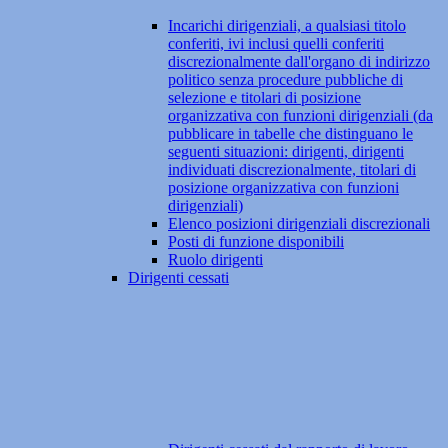
Incarichi dirigenziali, a qualsiasi titolo
conferiti, ivi inclusi quelli conferiti
discrezionalmente dall'organo di indirizzo
politico senza procedure pubbliche di
selezione e titolari di posizione
organizzativa con funzioni dirigenziali (da
pubblicare in tabelle che distinguano le
seguenti situazioni: dirigenti, dirigenti
individuati discrezionalmente, titolari di
posizione organizzativa con funzioni
dirigenziali)
Elenco posizioni dirigenziali discrezionali
Posti di funzione disponibili
Ruolo dirigenti
Dirigenti cessati