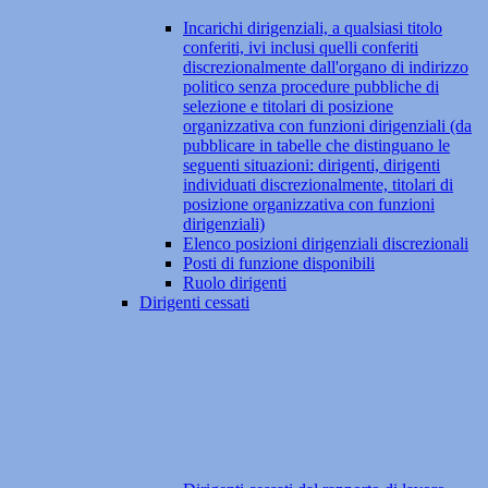
Incarichi dirigenziali, a qualsiasi titolo
conferiti, ivi inclusi quelli conferiti
discrezionalmente dall'organo di indirizzo
politico senza procedure pubbliche di
selezione e titolari di posizione
organizzativa con funzioni dirigenziali (da
pubblicare in tabelle che distinguano le
seguenti situazioni: dirigenti, dirigenti
individuati discrezionalmente, titolari di
posizione organizzativa con funzioni
dirigenziali)
Elenco posizioni dirigenziali discrezionali
Posti di funzione disponibili
Ruolo dirigenti
Dirigenti cessati