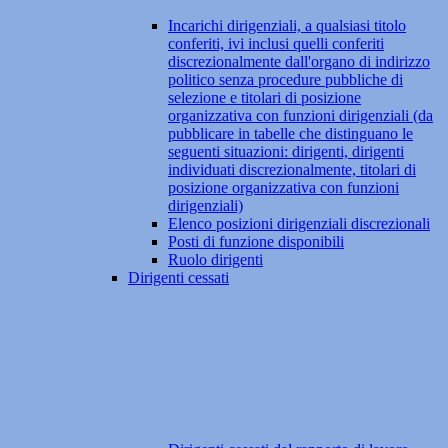
Incarichi dirigenziali, a qualsiasi titolo
conferiti, ivi inclusi quelli conferiti
discrezionalmente dall'organo di indirizzo
politico senza procedure pubbliche di
selezione e titolari di posizione
organizzativa con funzioni dirigenziali (da
pubblicare in tabelle che distinguano le
seguenti situazioni: dirigenti, dirigenti
individuati discrezionalmente, titolari di
posizione organizzativa con funzioni
dirigenziali)
Elenco posizioni dirigenziali discrezionali
Posti di funzione disponibili
Ruolo dirigenti
Dirigenti cessati