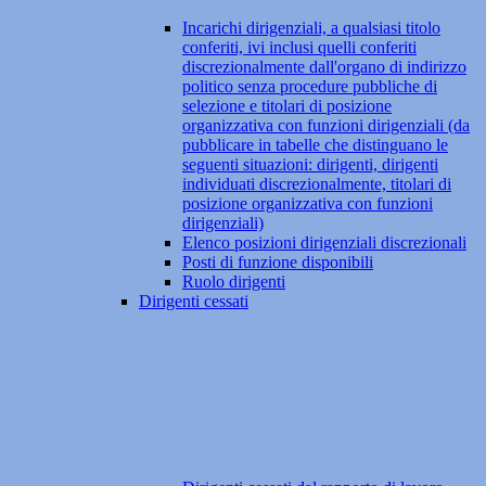
Incarichi dirigenziali, a qualsiasi titolo
conferiti, ivi inclusi quelli conferiti
discrezionalmente dall'organo di indirizzo
politico senza procedure pubbliche di
selezione e titolari di posizione
organizzativa con funzioni dirigenziali (da
pubblicare in tabelle che distinguano le
seguenti situazioni: dirigenti, dirigenti
individuati discrezionalmente, titolari di
posizione organizzativa con funzioni
dirigenziali)
Elenco posizioni dirigenziali discrezionali
Posti di funzione disponibili
Ruolo dirigenti
Dirigenti cessati