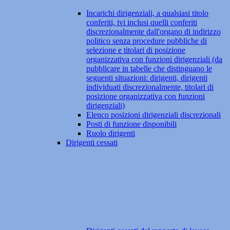
Incarichi dirigenziali, a qualsiasi titolo
conferiti, ivi inclusi quelli conferiti
discrezionalmente dall'organo di indirizzo
politico senza procedure pubbliche di
selezione e titolari di posizione
organizzativa con funzioni dirigenziali (da
pubblicare in tabelle che distinguano le
seguenti situazioni: dirigenti, dirigenti
individuati discrezionalmente, titolari di
posizione organizzativa con funzioni
dirigenziali)
Elenco posizioni dirigenziali discrezionali
Posti di funzione disponibili
Ruolo dirigenti
Dirigenti cessati