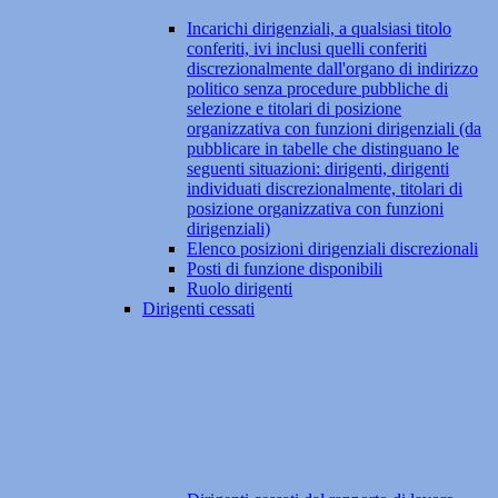
Incarichi dirigenziali, a qualsiasi titolo
conferiti, ivi inclusi quelli conferiti
discrezionalmente dall'organo di indirizzo
politico senza procedure pubbliche di
selezione e titolari di posizione
organizzativa con funzioni dirigenziali (da
pubblicare in tabelle che distinguano le
seguenti situazioni: dirigenti, dirigenti
individuati discrezionalmente, titolari di
posizione organizzativa con funzioni
dirigenziali)
Elenco posizioni dirigenziali discrezionali
Posti di funzione disponibili
Ruolo dirigenti
Dirigenti cessati