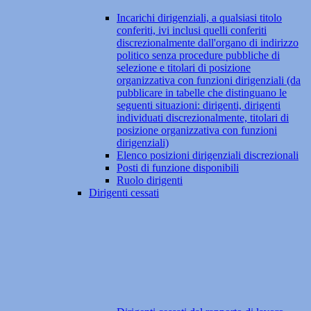
Incarichi dirigenziali, a qualsiasi titolo
conferiti, ivi inclusi quelli conferiti
discrezionalmente dall'organo di indirizzo
politico senza procedure pubbliche di
selezione e titolari di posizione
organizzativa con funzioni dirigenziali (da
pubblicare in tabelle che distinguano le
seguenti situazioni: dirigenti, dirigenti
individuati discrezionalmente, titolari di
posizione organizzativa con funzioni
dirigenziali)
Elenco posizioni dirigenziali discrezionali
Posti di funzione disponibili
Ruolo dirigenti
Dirigenti cessati