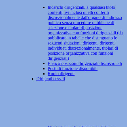
Incarichi dirigenziali, a qualsiasi titolo
conferiti, ivi inclusi quelli conferiti
discrezionalmente dall'organo di indirizzo
politico senza procedure pubbliche di
selezione e titolari di posizione
organizzativa con funzioni dirigenziali (da
pubblicare in tabelle che distinguano le
seguenti situazioni: dirigenti, dirigenti
individuati discrezionalmente, titolari di
posizione organizzativa con funzioni
dirigenziali)
Elenco posizioni dirigenziali discrezionali
Posti di funzione disponibili
Ruolo dirigenti
Dirigenti cessati