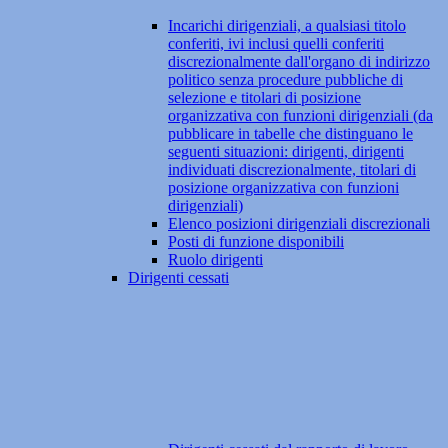
Incarichi dirigenziali, a qualsiasi titolo
conferiti, ivi inclusi quelli conferiti
discrezionalmente dall'organo di indirizzo
politico senza procedure pubbliche di
selezione e titolari di posizione
organizzativa con funzioni dirigenziali (da
pubblicare in tabelle che distinguano le
seguenti situazioni: dirigenti, dirigenti
individuati discrezionalmente, titolari di
posizione organizzativa con funzioni
dirigenziali)
Elenco posizioni dirigenziali discrezionali
Posti di funzione disponibili
Ruolo dirigenti
Dirigenti cessati