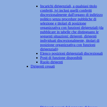
Incarichi dirigenziali, a qualsiasi titolo
conferiti, ivi inclusi quelli conferiti
discrezionalmente dall'organo di indirizzo
politico senza procedure pubbliche di
selezione e titolari di posizione
organizzativa con funzioni dirigenziali (da
pubblicare in tabelle che distinguano le
seguenti situazioni: dirigenti, dirigenti
individuati discrezionalmente, titolari di
posizione organizzativa con funzioni
dirigenziali)
Elenco posizioni dirigenziali discrezionali
Posti di funzione disponibili
Ruolo dirigenti
Dirigenti cessati