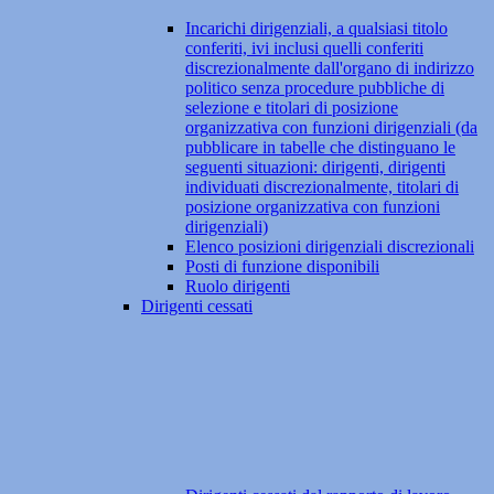
Incarichi dirigenziali, a qualsiasi titolo
conferiti, ivi inclusi quelli conferiti
discrezionalmente dall'organo di indirizzo
politico senza procedure pubbliche di
selezione e titolari di posizione
organizzativa con funzioni dirigenziali (da
pubblicare in tabelle che distinguano le
seguenti situazioni: dirigenti, dirigenti
individuati discrezionalmente, titolari di
posizione organizzativa con funzioni
dirigenziali)
Elenco posizioni dirigenziali discrezionali
Posti di funzione disponibili
Ruolo dirigenti
Dirigenti cessati