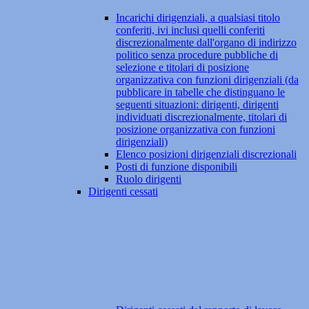
Incarichi dirigenziali, a qualsiasi titolo
conferiti, ivi inclusi quelli conferiti
discrezionalmente dall'organo di indirizzo
politico senza procedure pubbliche di
selezione e titolari di posizione
organizzativa con funzioni dirigenziali (da
pubblicare in tabelle che distinguano le
seguenti situazioni: dirigenti, dirigenti
individuati discrezionalmente, titolari di
posizione organizzativa con funzioni
dirigenziali)
Elenco posizioni dirigenziali discrezionali
Posti di funzione disponibili
Ruolo dirigenti
Dirigenti cessati