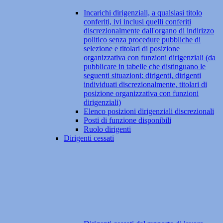
Incarichi dirigenziali, a qualsiasi titolo
conferiti, ivi inclusi quelli conferiti
discrezionalmente dall'organo di indirizzo
politico senza procedure pubbliche di
selezione e titolari di posizione
organizzativa con funzioni dirigenziali (da
pubblicare in tabelle che distinguano le
seguenti situazioni: dirigenti, dirigenti
individuati discrezionalmente, titolari di
posizione organizzativa con funzioni
dirigenziali)
Elenco posizioni dirigenziali discrezionali
Posti di funzione disponibili
Ruolo dirigenti
Dirigenti cessati