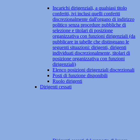
Incarichi dirigenziali, a qualsiasi titolo
conferiti, ivi inclusi quelli conferiti
discrezionalmente dall'organo di indirizzo
politico senza procedure pubbliche di
selezione e titolari di posizione
organizzativa con funzioni dirigenziali (da
pubblicare in tabelle che distinguano le
seguenti situazioni: dirigenti, dirigenti
individuati discrezionalmente, titolari di
posizione organizzativa con funzioni
dirigenziali)
Elenco posizioni dirigenziali discrezionali
Posti di funzione disponibili
Ruolo dirigenti
Dirigenti cessati