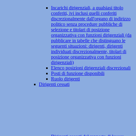
Incarichi dirigenziali, a qualsiasi titolo
conferiti, ivi inclusi quelli conferiti
discrezionalmente dall'organo di indirizzo
politico senza procedure pubbliche di
selezione e titolari di posizione
organizzativa con funzioni dirigenziali (da
pubblicare in tabelle che distinguano le
seguenti situazioni: dirigenti, dirigenti
individuati discrezionalmente, titolari di
posizione organizzativa con funzioni
dirigenziali)
Elenco posizioni dirigenziali discrezionali
Posti di funzione disponibili
Ruolo dirigenti
Dirigenti cessati