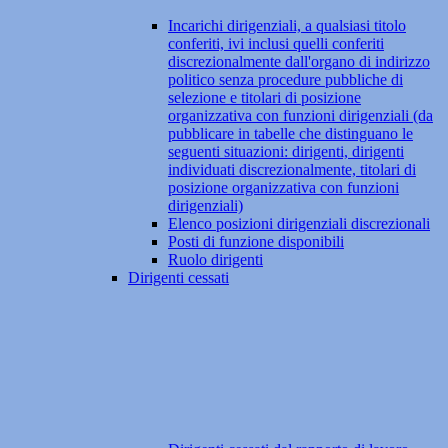
Incarichi dirigenziali, a qualsiasi titolo
conferiti, ivi inclusi quelli conferiti
discrezionalmente dall'organo di indirizzo
politico senza procedure pubbliche di
selezione e titolari di posizione
organizzativa con funzioni dirigenziali (da
pubblicare in tabelle che distinguano le
seguenti situazioni: dirigenti, dirigenti
individuati discrezionalmente, titolari di
posizione organizzativa con funzioni
dirigenziali)
Elenco posizioni dirigenziali discrezionali
Posti di funzione disponibili
Ruolo dirigenti
Dirigenti cessati