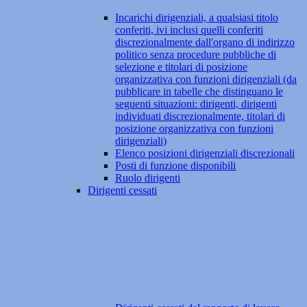
Incarichi dirigenziali, a qualsiasi titolo
conferiti, ivi inclusi quelli conferiti
discrezionalmente dall'organo di indirizzo
politico senza procedure pubbliche di
selezione e titolari di posizione
organizzativa con funzioni dirigenziali (da
pubblicare in tabelle che distinguano le
seguenti situazioni: dirigenti, dirigenti
individuati discrezionalmente, titolari di
posizione organizzativa con funzioni
dirigenziali)
Elenco posizioni dirigenziali discrezionali
Posti di funzione disponibili
Ruolo dirigenti
Dirigenti cessati