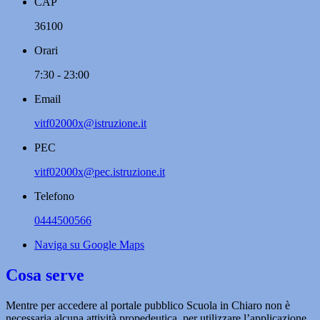
CAP
36100
Orari
7:30 - 23:00
Email
vitf02000x@istruzione.it
PEC
vitf02000x@pec.istruzione.it
Telefono
0444500566
Naviga su Google Maps
Cosa serve
Mentre per accedere al portale pubblico Scuola in Chiaro non è
necessaria alcuna attività propedeutica, per utilizzare l’applicazione