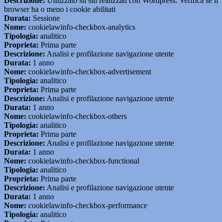
Descrizione:
Utilizzato su siti realizzati con Wordpress. Verifica se il
browser ha o meno i cookie abilitati
Durata:
Sessione
Nome:
cookielawinfo-checkbox-analytics
Tipologia:
analitico
Proprieta:
Prima parte
Descrizione:
Analisi e profilazione navigazione utente
Durata:
1 anno
Nome:
cookielawinfo-checkbox-advertisement
Tipologia:
analitico
Proprieta:
Prima parte
Descrizione:
Analisi e profilazione navigazione utente
Durata:
1 anno
Nome:
cookielawinfo-checkbox-others
Tipologia:
analitico
Proprieta:
Prima parte
Descrizione:
Analisi e profilazione navigazione utente
Durata:
1 anno
Nome:
cookielawinfo-checkbox-functional
Tipologia:
analitico
Proprieta:
Prima parte
Descrizione:
Analisi e profilazione navigazione utente
Durata:
1 anno
Nome:
cookielawinfo-checkbox-performance
Tipologia:
analitico