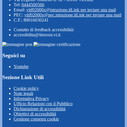
Tel:
0444500566
Email:
vitf02000x@istruzione.it
Link per inviare una mail
PEC:
vitf02000x@pec.istruzione.it
Link per inviare una mail
C.F.: 80016030241
Contatto di feedback accessibilità:
accessibilita@itisrossi.vi.it
Seguici su
Youtube
Sezione Link Utili
Cookie policy
Note legali
Informativa Privacy
Ufficio Relazioni con il Pubblico
Dichiarazione di accessibilità
Obiettivi di accessibilità
Gestione consensi cookie