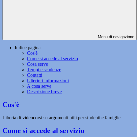
Menu di navigazione
Indice pagina
Cos'è
Come si accede al servizio
Cosa serve
Tempi e scadenze
Contatti
Ulteriori informazioni
A cosa serve
Descrizione breve
Cos'è
Liberia di videocorsi su argomenti utili per studenti e famiglie
Come si accede al servizio