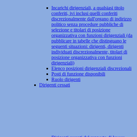
Incarichi dirigenziali, a qualsiasi titolo
conferiti, ivi inclusi quelli conferiti
discrezionalmente dall'organo di indirizzo
politico senza procedure pubbliche di
selezione e titolari di posizione
organizzativa con funzioni dirigenziali (da
pubblicare in tabelle che distinguano le
seguenti situazioni: dirigenti, dirigenti
individuati discrezionalmente, titolari di
posizione organizzativa con funzioni
dirigenziali)
Elenco posizioni dirigenziali discrezionali
Posti di funzione disponibili
Ruolo dirigenti
Dirigenti cessati