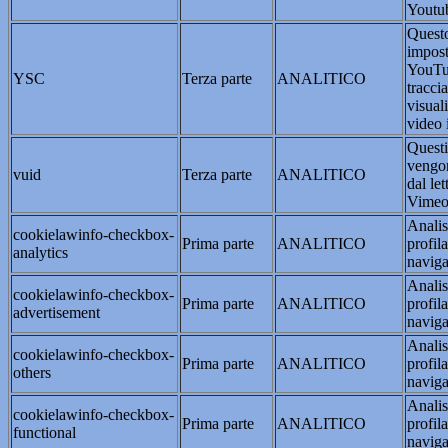
Youtu
Questo
impost
YouTu
YSC
Terza parte
ANALITICO
traccia
visual
video 
Questi
vengon
vuid
Terza parte
ANALITICO
dal le
Vimeo 
Analis
cookielawinfo-checkbox-
Prima parte
ANALITICO
profil
analytics
naviga
Analis
cookielawinfo-checkbox-
Prima parte
ANALITICO
profil
advertisement
naviga
Analis
cookielawinfo-checkbox-
Prima parte
ANALITICO
profil
others
naviga
Analis
cookielawinfo-checkbox-
Prima parte
ANALITICO
profil
functional
naviga