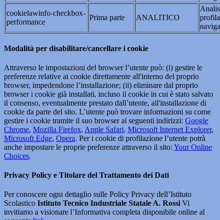
Analis
cookielawinfo-checkbox-
Prima parte
ANALITICO
profil
performance
naviga
Modalità per disabilitare/cancellare i cookie
Attraverso le impostazioni del browser l’utente può: (i) gestire le
preferenze relative ai cookie direttamente all'interno del proprio
browser, impedendone l’installazione; (ii) eliminare dal proprio
browser i cookie già installati, incluso il cookie in cui è stato salvato
il consenso, eventualmente prestato dall’utente, all'installazione di
cookie da parte del sito. L’utente può trovare informazioni su come
gestire i cookie tramite il suo browser ai seguenti indirizzi:
Google
Chrome
,
Mozilla Firefox
,
Apple Safari
,
Microsoft Internet Explorer
,
Microsoft Edge
,
Opera
. Per i cookie di profilazione l’utente potrà
anche impostare le proprie preferenze attraverso il sito:
Your Online
Choices
.
Privacy Policy e Titolare del Trattamento dei Dati
Per conoscere ogni dettaglio sulle Policy Privacy dell’Istituto
Scolastico
Istituto Tecnico Industriale Statale A. Rossi
Vi
invitiamo a visionare l’Informativa completa disponibile online al