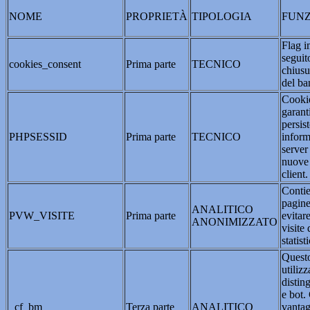
NOME
PROPRIETÀ
TIPOLOGIA
FUNZ
Flag i
seguit
cookies_consent
Prima parte
TECNICO
chiusu
del ba
Cookie
garant
persis
PHPSESSID
Prima parte
TECNICO
inform
server
nuove 
client.
Contie
pagine
ANALITICO
PVW_VISITE
Prima parte
evitar
ANONIMIZZATO
visite 
statist
Questo
utilizz
distin
e bot.
_cf_bm
Terza parte
ANALITICO
vantag