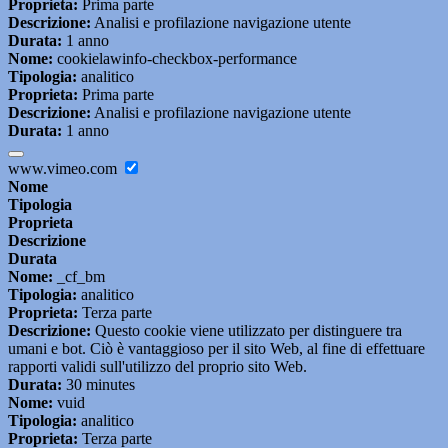
Proprieta:
Prima parte
Descrizione:
Analisi e profilazione navigazione utente
Durata:
1 anno
Nome:
cookielawinfo-checkbox-performance
Tipologia:
analitico
Proprieta:
Prima parte
Descrizione:
Analisi e profilazione navigazione utente
Durata:
1 anno
www.vimeo.com
Nome
Tipologia
Proprieta
Descrizione
Durata
Nome:
_cf_bm
Tipologia:
analitico
Proprieta:
Terza parte
Descrizione:
Questo cookie viene utilizzato per distinguere tra
umani e bot. Ciò è vantaggioso per il sito Web, al fine di effettuare
rapporti validi sull'utilizzo del proprio sito Web.
Durata:
30 minutes
Nome:
vuid
Tipologia:
analitico
Proprieta:
Terza parte