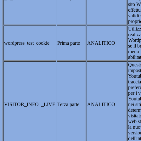
sito W
effett
validi 
propri
Utilizz
realiz
Wordpr
wordpress_test_cookie
Prima parte
ANALITICO
se il 
meno 
abilitat
Questo
impost
Youtub
traccia
prefer
per i 
Youtub
VISITOR_INFO1_LIVE
Terza parte
ANALITICO
nei si
determ
visitat
web st
la nuo
versio
dell'in