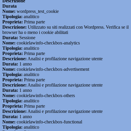
Descrizione
Durata
Nome:
wordpress_test_cookie
Tipologia:
analitico
Proprieta:
Prima parte
Descrizione:
Utilizzato su siti realizzati con Wordpress. Verifica se il
browser ha o meno i cookie abilitati
Durata:
Sessione
Nome:
cookielawinfo-checkbox-analytics
Tipologia:
analitico
Proprieta:
Prima parte
Descrizione:
Analisi e profilazione navigazione utente
Durata:
1 anno
Nome:
cookielawinfo-checkbox-advertisement
Tipologia:
analitico
Proprieta:
Prima parte
Descrizione:
Analisi e profilazione navigazione utente
Durata:
1 anno
Nome:
cookielawinfo-checkbox-others
Tipologia:
analitico
Proprieta:
Prima parte
Descrizione:
Analisi e profilazione navigazione utente
Durata:
1 anno
Nome:
cookielawinfo-checkbox-functional
Tipologia:
analitico