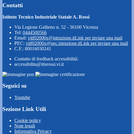
Contatti
Istituto Tecnico Industriale Statale A. Rossi
Via Legione Gallieno n. 52 - 36100 Vicenza
Tel:
0444500566
Email:
vitf02000x@istruzione.it
Link per inviare una mail
PEC:
vitf02000x@pec.istruzione.it
Link per inviare una mail
C.F.: 80016030241
Contatto di feedback accessibilità:
accessibilita@itisrossi.vi.it
Seguici su
Youtube
Sezione Link Utili
Cookie policy
Note legali
Informativa Privacy