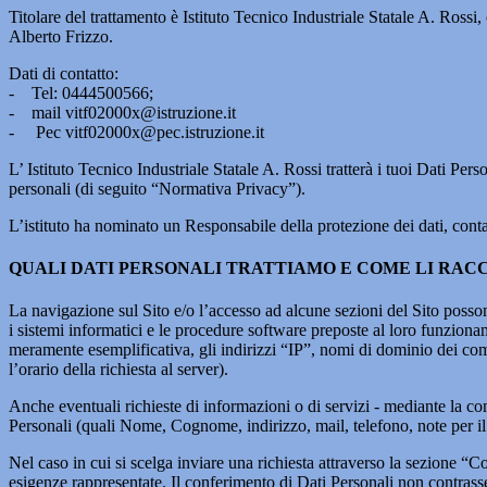
Titolare del trattamento è Istituto Tecnico Industriale Statale A. Ros
Alberto Frizzo.
Dati di contatto:
- Tel: 0444500566;
- mail vitf02000x@istruzione.it
- Pec vitf02000x@pec.istruzione.it
L’ Istituto Tecnico Industriale Statale A. Rossi tratterà i tuoi Dati P
personali (di seguito “Normativa Privacy”).
L’istituto ha nominato un Responsabile della protezione dei dati, cont
QUALI DATI PERSONALI TRATTIAMO E COME LI RA
La navigazione sul Sito e/o l’accesso ad alcune sezioni del Sito possono
i sistemi informatici e le procedure software preposte al loro funzio
meramente esemplificativa, gli indirizzi “IP”, nomi di dominio dei compu
l’orario della richiesta al server).
Anche eventuali richieste di informazioni o di servizi - mediante la co
Personali (quali Nome, Cognome, indirizzo, mail, telefono, note per il 
Nel caso in cui si scelga inviare una richiesta attraverso la sezione “Co
esigenze rappresentate. Il conferimento di Dati Personali non contrass