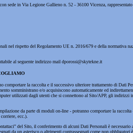
si, con sede in Via Legione Gallieno n. 52 - 36100 Vicenza, rappresentato
ersonali nel rispetto del Regolamento UE n. 2016/679 e della normativa naz
attabile al seguente indirizzo mail dporossi@skytekne.it
CCOGLIAMO
 comportare la raccolta e il successivo ulteriore trattamento di Dati Pers
namento somministrano e/o acquisiscono automaticamente ed indirettament
ter utilizzati dagli utenti che si connettono al Sito/APP, gli indirizzi in
mpilazione da parte di moduli on-line - potranno comportare la raccolta e
corriere, ecc.).
ntattaci” del Sito, il conferimento di alcuni Dati Personali è necessario 
egnati da un asterisco o altrimenti contrassegnati come non obbligatori 