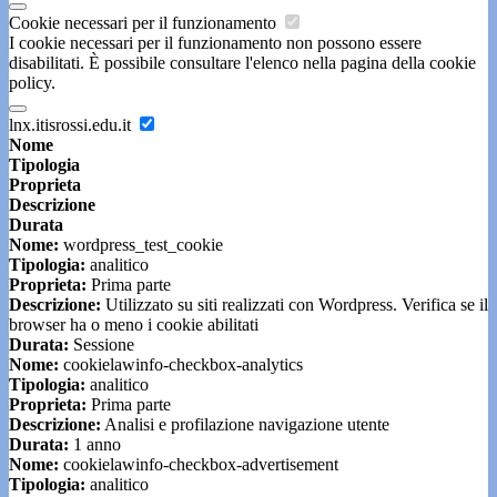
Cookie necessari per il funzionamento
I cookie necessari per il funzionamento non possono essere
disabilitati. È possibile consultare l'elenco nella pagina della cookie
policy.
lnx.itisrossi.edu.it
Nome
Tipologia
Proprieta
Descrizione
Durata
Nome:
wordpress_test_cookie
Tipologia:
analitico
Proprieta:
Prima parte
Descrizione:
Utilizzato su siti realizzati con Wordpress. Verifica se il
browser ha o meno i cookie abilitati
Durata:
Sessione
Nome:
cookielawinfo-checkbox-analytics
Tipologia:
analitico
Proprieta:
Prima parte
Descrizione:
Analisi e profilazione navigazione utente
Durata:
1 anno
Nome:
cookielawinfo-checkbox-advertisement
Tipologia:
analitico