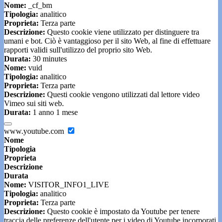
Nome:
_cf_bm
Tipologia:
analitico
Proprieta:
Terza parte
Descrizione:
Questo cookie viene utilizzato per distinguere tra
umani e bot. Ciò è vantaggioso per il sito Web, al fine di effettuare
rapporti validi sull'utilizzo del proprio sito Web.
Durata:
30 minutes
Nome:
vuid
Tipologia:
analitico
Proprieta:
Terza parte
Descrizione:
Questi cookie vengono utilizzati dal lettore video
Vimeo sui siti web.
Durata:
1 anno 1 mese
www.youtube.com
Nome
Tipologia
Proprieta
Descrizione
Durata
Nome:
VISITOR_INFO1_LIVE
Tipologia:
analitico
Proprieta:
Terza parte
Descrizione:
Questo cookie è impostato da Youtube per tenere
traccia delle preferenze dell'utente per i video di Youtube incorporati