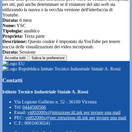
nei siti; può anche determinare se il visitatore del sito web sta
utilizzando la nuova o la vecchia versione dell'interfaccia di
Youtube.
Durata:
6 mesi
Nome:
YSC
Tipologia:
analitico
Proprieta:
Terza parte
Descrizione:
Questo cookie è impostato da YouTube per tenere
traccia delle visualizzazioni dei video incorporati.
Durata:
Sessione
Accetta tutti
Salva le preferenze
Istituto Tecnico Industriale Statale A. Rossi
Contatti
Istituto Tecnico Industriale Statale A. Rossi
Via Legione Gallieno n. 52 - 36100 Vicenza
Tel:
0444500566
Email:
vitf02000x@istruzione.it
Link per inviare una mail
PEC:
vitf02000x@pec.istruzione.it
Link per inviare una mail
C.F.: 80016030241