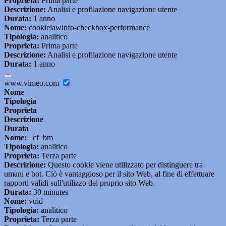
Proprieta:
Prima parte
Descrizione:
Analisi e profilazione navigazione utente
Durata:
1 anno
Nome:
cookielawinfo-checkbox-performance
Tipologia:
analitico
Proprieta:
Prima parte
Descrizione:
Analisi e profilazione navigazione utente
Durata:
1 anno
www.vimeo.com
Nome
Tipologia
Proprieta
Descrizione
Durata
Nome:
_cf_bm
Tipologia:
analitico
Proprieta:
Terza parte
Descrizione:
Questo cookie viene utilizzato per distinguere tra
umani e bot. Ciò è vantaggioso per il sito Web, al fine di effettuare
rapporti validi sull'utilizzo del proprio sito Web.
Durata:
30 minutes
Nome:
vuid
Tipologia:
analitico
Proprieta:
Terza parte