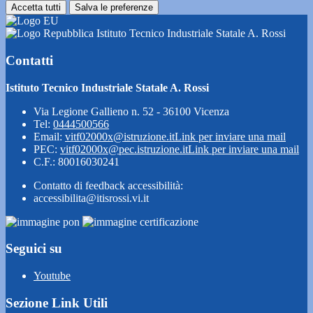
Accetta tutti
Salva le preferenze
Istituto Tecnico Industriale Statale A. Rossi
Contatti
Istituto Tecnico Industriale Statale A. Rossi
Via Legione Gallieno n. 52 - 36100 Vicenza
Tel:
0444500566
Email:
vitf02000x@istruzione.it
Link per inviare una mail
PEC:
vitf02000x@pec.istruzione.it
Link per inviare una mail
C.F.: 80016030241
Contatto di feedback accessibilità:
accessibilita@itisrossi.vi.it
Seguici su
Youtube
Sezione Link Utili