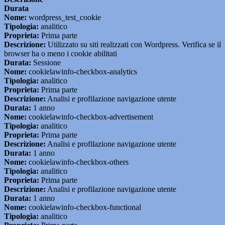
Durata
Nome:
wordpress_test_cookie
Tipologia:
analitico
Proprieta:
Prima parte
Descrizione:
Utilizzato su siti realizzati con Wordpress. Verifica se il
browser ha o meno i cookie abilitati
Durata:
Sessione
Nome:
cookielawinfo-checkbox-analytics
Tipologia:
analitico
Proprieta:
Prima parte
Descrizione:
Analisi e profilazione navigazione utente
Durata:
1 anno
Nome:
cookielawinfo-checkbox-advertisement
Tipologia:
analitico
Proprieta:
Prima parte
Descrizione:
Analisi e profilazione navigazione utente
Durata:
1 anno
Nome:
cookielawinfo-checkbox-others
Tipologia:
analitico
Proprieta:
Prima parte
Descrizione:
Analisi e profilazione navigazione utente
Durata:
1 anno
Nome:
cookielawinfo-checkbox-functional
Tipologia:
analitico