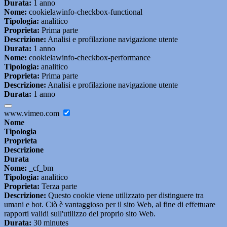
Durata:
1 anno
Nome:
cookielawinfo-checkbox-functional
Tipologia:
analitico
Proprieta:
Prima parte
Descrizione:
Analisi e profilazione navigazione utente
Durata:
1 anno
Nome:
cookielawinfo-checkbox-performance
Tipologia:
analitico
Proprieta:
Prima parte
Descrizione:
Analisi e profilazione navigazione utente
Durata:
1 anno
www.vimeo.com
Nome
Tipologia
Proprieta
Descrizione
Durata
Nome:
_cf_bm
Tipologia:
analitico
Proprieta:
Terza parte
Descrizione:
Questo cookie viene utilizzato per distinguere tra
umani e bot. Ciò è vantaggioso per il sito Web, al fine di effettuare
rapporti validi sull'utilizzo del proprio sito Web.
Durata:
30 minutes