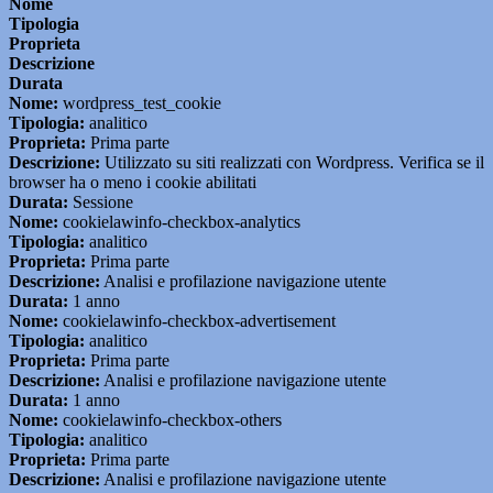
Nome
Tipologia
Proprieta
Descrizione
Durata
Nome:
wordpress_test_cookie
Tipologia:
analitico
Proprieta:
Prima parte
Descrizione:
Utilizzato su siti realizzati con Wordpress. Verifica se il
browser ha o meno i cookie abilitati
Durata:
Sessione
Nome:
cookielawinfo-checkbox-analytics
Tipologia:
analitico
Proprieta:
Prima parte
Descrizione:
Analisi e profilazione navigazione utente
Durata:
1 anno
Nome:
cookielawinfo-checkbox-advertisement
Tipologia:
analitico
Proprieta:
Prima parte
Descrizione:
Analisi e profilazione navigazione utente
Durata:
1 anno
Nome:
cookielawinfo-checkbox-others
Tipologia:
analitico
Proprieta:
Prima parte
Descrizione:
Analisi e profilazione navigazione utente