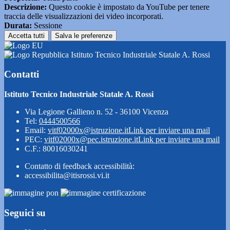
Descrizione:
Questo cookie è impostato da YouTube per tenere
traccia delle visualizzazioni dei video incorporati.
Durata:
Sessione
Accetta tutti
Salva le preferenze
Istituto Tecnico Industriale Statale A. Rossi
Contatti
Istituto Tecnico Industriale Statale A. Rossi
Via Legione Gallieno n. 52 - 36100 Vicenza
Tel:
0444500566
Email:
vitf02000x@istruzione.it
Link per inviare una mail
PEC:
vitf02000x@pec.istruzione.it
Link per inviare una mail
C.F.: 80016030241
Contatto di feedback accessibilità:
accessibilita@itisrossi.vi.it
Seguici su