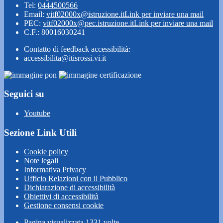
Tel:
0444500566
Email:
vitf02000x@istruzione.it
Link per inviare una mail
PEC:
vitf02000x@pec.istruzione.it
Link per inviare una mail
C.F.: 80016030241
Contatto di feedback accessibilità:
accessibilita@itisrossi.vi.it
Seguici su
Youtube
Sezione Link Utili
Cookie policy
Note legali
Informativa Privacy
Ufficio Relazioni con il Pubblico
Dichiarazione di accessibilità
Obiettivi di accessibilità
Gestione consensi cookie
Pagina visualizzata
1331
volte