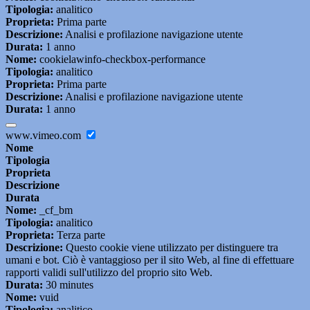
Tipologia:
analitico
Proprieta:
Prima parte
Descrizione:
Analisi e profilazione navigazione utente
Durata:
1 anno
Nome:
cookielawinfo-checkbox-performance
Tipologia:
analitico
Proprieta:
Prima parte
Descrizione:
Analisi e profilazione navigazione utente
Durata:
1 anno
www.vimeo.com
Nome
Tipologia
Proprieta
Descrizione
Durata
Nome:
_cf_bm
Tipologia:
analitico
Proprieta:
Terza parte
Descrizione:
Questo cookie viene utilizzato per distinguere tra
umani e bot. Ciò è vantaggioso per il sito Web, al fine di effettuare
rapporti validi sull'utilizzo del proprio sito Web.
Durata:
30 minutes
Nome:
vuid
Tipologia:
analitico