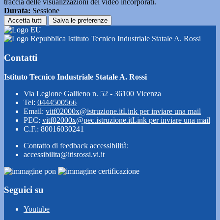
traccia delle visualizzazioni dei video incorporati.
Durata:
Sessione
Accetta tutti
Salva le preferenze
Istituto Tecnico Industriale Statale A. Rossi
Contatti
Istituto Tecnico Industriale Statale A. Rossi
Via Legione Gallieno n. 52 - 36100 Vicenza
Tel:
0444500566
Email:
vitf02000x@istruzione.it
Link per inviare una mail
PEC:
vitf02000x@pec.istruzione.it
Link per inviare una mail
C.F.: 80016030241
Contatto di feedback accessibilità:
accessibilita@itisrossi.vi.it
Seguici su
Youtube