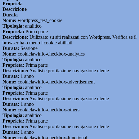
Proprieta
Descrizione
Durata
Nome:
wordpress_test_cookie
Tipologia:
analitico
Proprieta:
Prima parte
Descrizione:
Utilizzato su siti realizzati con Wordpress. Verifica se il
browser ha o meno i cookie abilitati
Durata:
Sessione
Nome:
cookielawinfo-checkbox-analytics
Tipologia:
analitico
Proprieta:
Prima parte
Descrizione:
Analisi e profilazione navigazione utente
Durata:
1 anno
Nome:
cookielawinfo-checkbox-advertisement
Tipologia:
analitico
Proprieta:
Prima parte
Descrizione:
Analisi e profilazione navigazione utente
Durata:
1 anno
Nome:
cookielawinfo-checkbox-others
Tipologia:
analitico
Proprieta:
Prima parte
Descrizione:
Analisi e profilazione navigazione utente
Durata:
1 anno
Nome:
cookielawinfo-checkbox-functional