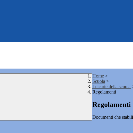
Home
>
Scuola
>
Le carte della scuola
Regolamenti
Regolamenti
Documenti che stabilis