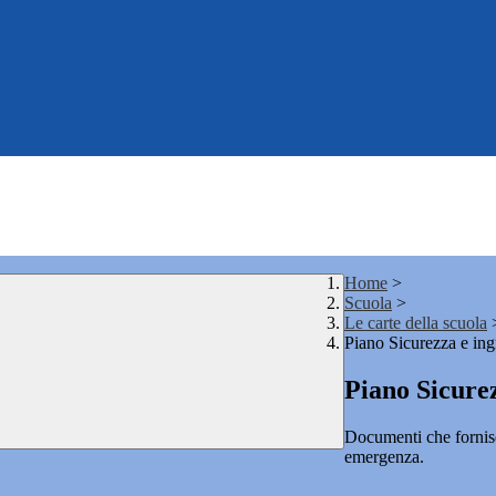
Home
>
Scuola
>
Le carte della scuola
Piano Sicurezza e ingr
Piano Sicurez
Documenti che fornisc
emergenza.