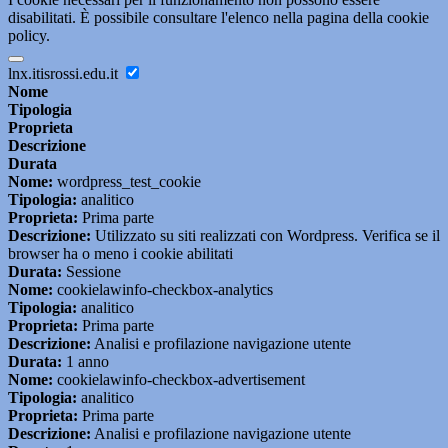
disabilitati. È possibile consultare l'elenco nella pagina della cookie
policy.
lnx.itisrossi.edu.it
Nome
Tipologia
Proprieta
Descrizione
Durata
Nome:
wordpress_test_cookie
Tipologia:
analitico
Proprieta:
Prima parte
Descrizione:
Utilizzato su siti realizzati con Wordpress. Verifica se il
browser ha o meno i cookie abilitati
Durata:
Sessione
Nome:
cookielawinfo-checkbox-analytics
Tipologia:
analitico
Proprieta:
Prima parte
Descrizione:
Analisi e profilazione navigazione utente
Durata:
1 anno
Nome:
cookielawinfo-checkbox-advertisement
Tipologia:
analitico
Proprieta:
Prima parte
Descrizione:
Analisi e profilazione navigazione utente