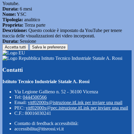
Youtube.
Durata:
6 mesi
Nome:
YSC
Tipologia:
analitico
Proprieta:
Terza parte
Descrizione:
Questo cookie è impostato da YouTube per tenere
traccia delle visualizzazioni dei video incorporati.
Durata:
Sessione
Accetta tutti
Salva le preferenze
Istituto Tecnico Industriale Statale A. Rossi
Contatti
Istituto Tecnico Industriale Statale A. Rossi
Via Legione Gallieno n. 52 - 36100 Vicenza
Tel:
0444500566
Email:
vitf02000x@istruzione.it
Link per inviare una mail
PEC:
vitf02000x@pec.istruzione.it
Link per inviare una mail
C.F.: 80016030241
Contatto di feedback accessibilità:
accessibilita@itisrossi.vi.it