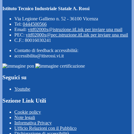
Istituto Tecnico Industriale Statale A. Rossi
Via Legione Gallieno n. 52 - 36100 Vicenza
Tel:
0444500566
Email:
vitf02000x@istruzione.it
Link per inviare una mail
PEC:
vitf02000x@pec.istruzione.it
Link per inviare una mail
C.F.: 80016030241
Contatto di feedback accessibilità:
accessibilita@itisrossi.vi.it
Seguici su
Youtube
Sezione Link Utili
Cookie policy
Note legali
Informativa Privacy
Ufficio Relazioni con il Pubblico
Dichiarazione di accessibilità