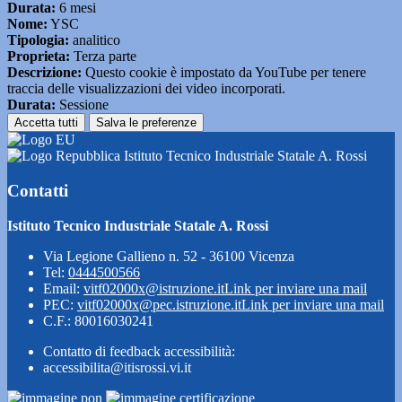
Durata:
6 mesi
Nome:
YSC
Tipologia:
analitico
Proprieta:
Terza parte
Descrizione:
Questo cookie è impostato da YouTube per tenere
traccia delle visualizzazioni dei video incorporati.
Durata:
Sessione
Accetta tutti
Salva le preferenze
Istituto Tecnico Industriale Statale A. Rossi
Contatti
Istituto Tecnico Industriale Statale A. Rossi
Via Legione Gallieno n. 52 - 36100 Vicenza
Tel:
0444500566
Email:
vitf02000x@istruzione.it
Link per inviare una mail
PEC:
vitf02000x@pec.istruzione.it
Link per inviare una mail
C.F.: 80016030241
Contatto di feedback accessibilità:
accessibilita@itisrossi.vi.it