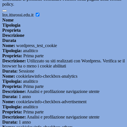
policy.
lnx.itisrossi.edu.it
Nome
Tipologia
Proprieta
Descrizione
Durata
Nome:
wordpress_test_cookie
Tipologia:
analitico
Proprieta:
Prima parte
Descrizione:
Utilizzato su siti realizzati con Wordpress. Verifica se il
browser ha o meno i cookie abilitati
Durata:
Sessione
Nome:
cookielawinfo-checkbox-analytics
Tipologia:
analitico
Proprieta:
Prima parte
Descrizione:
Analisi e profilazione navigazione utente
Durata:
1 anno
Nome:
cookielawinfo-checkbox-advertisement
Tipologia:
analitico
Proprieta:
Prima parte
Descrizione:
Analisi e profilazione navigazione utente
Durata:
1 anno