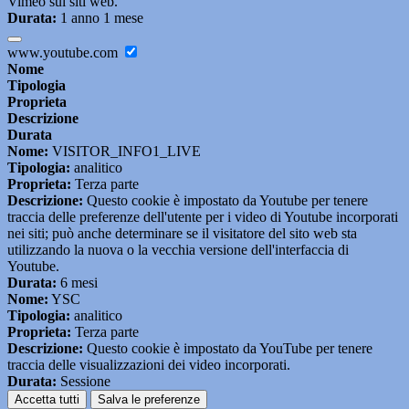
Vimeo sui siti web.
Durata:
1 anno 1 mese
www.youtube.com
Nome
Tipologia
Proprieta
Descrizione
Durata
Nome:
VISITOR_INFO1_LIVE
Tipologia:
analitico
Proprieta:
Terza parte
Descrizione:
Questo cookie è impostato da Youtube per tenere
traccia delle preferenze dell'utente per i video di Youtube incorporati
nei siti; può anche determinare se il visitatore del sito web sta
utilizzando la nuova o la vecchia versione dell'interfaccia di
Youtube.
Durata:
6 mesi
Nome:
YSC
Tipologia:
analitico
Proprieta:
Terza parte
Descrizione:
Questo cookie è impostato da YouTube per tenere
traccia delle visualizzazioni dei video incorporati.
Durata:
Sessione
Accetta tutti
Salva le preferenze