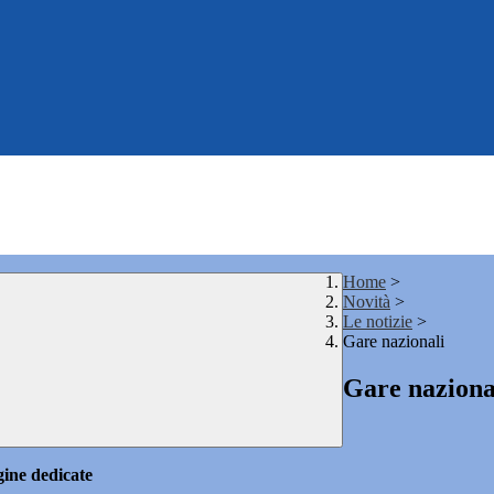
Home
>
Novità
>
Le notizie
>
Gare nazionali
Gare naziona
gine dedicate