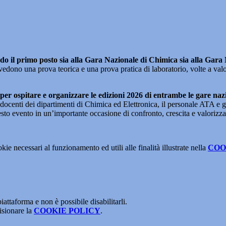
stando il primo posto sia alla Gara Nazionale di Chimica sia alla Ga
evedono una prova teorica e una prova pratica di laboratorio, volte a va
to per ospitare e organizzare le edizioni 2026 di entrambe le gare naz
ocenti dei dipartimenti di Chimica ed Elettronica, il personale ATA e gli
questo evento in un’importante occasione di confronto, crescita e valorizz
kie necessari al funzionamento ed utili alle finalità illustrate nella
COO
attaforma e non è possibile disabilitarli.
isionare la
COOKIE POLICY
.