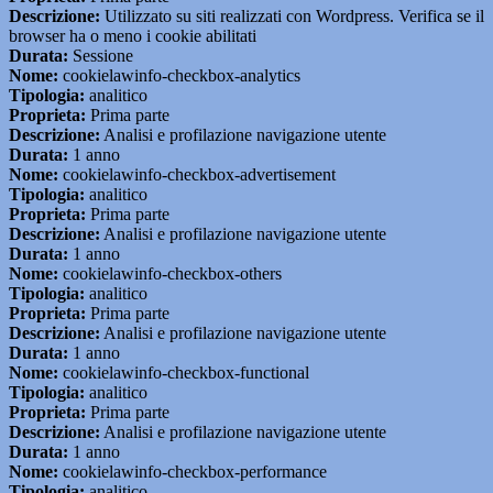
Descrizione:
Utilizzato su siti realizzati con Wordpress. Verifica se il
browser ha o meno i cookie abilitati
Durata:
Sessione
Nome:
cookielawinfo-checkbox-analytics
Tipologia:
analitico
Proprieta:
Prima parte
Descrizione:
Analisi e profilazione navigazione utente
Durata:
1 anno
Nome:
cookielawinfo-checkbox-advertisement
Tipologia:
analitico
Proprieta:
Prima parte
Descrizione:
Analisi e profilazione navigazione utente
Durata:
1 anno
Nome:
cookielawinfo-checkbox-others
Tipologia:
analitico
Proprieta:
Prima parte
Descrizione:
Analisi e profilazione navigazione utente
Durata:
1 anno
Nome:
cookielawinfo-checkbox-functional
Tipologia:
analitico
Proprieta:
Prima parte
Descrizione:
Analisi e profilazione navigazione utente
Durata:
1 anno
Nome:
cookielawinfo-checkbox-performance
Tipologia:
analitico