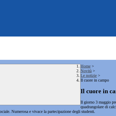
Home
>
Novità
>
Le notizie
>
Il cuore in campo
Il cuore in 
Il giorno 3 maggio pre
quadrangolare di calci
ciale. Numerosa e vivace la partecipazione degli studenti.