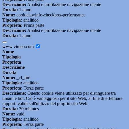
Descrizione:
Analisi e profilazione navigazione utente
Durata:
1 anno
Nome:
cookielawinfo-checkbox-performance
Tipologia:
analitico
Proprieta:
Prima parte
Descrizione:
Analisi e profilazione navigazione utente
Durata:
1 anno
www.vimeo.com
Nome
Tipologia
Proprieta
Descrizione
Durata
Nome:
_cf_bm
Tipologia:
analitico
Proprieta:
Terza parte
Descrizione:
Questo cookie viene utilizzato per distinguere tra
umani e bot. Ciò è vantaggioso per il sito Web, al fine di effettuare
rapporti validi sull'utilizzo del proprio sito Web.
Durata:
30 minutes
Nome:
vuid
Tipologia:
analitico
Proprieta:
Terza parte