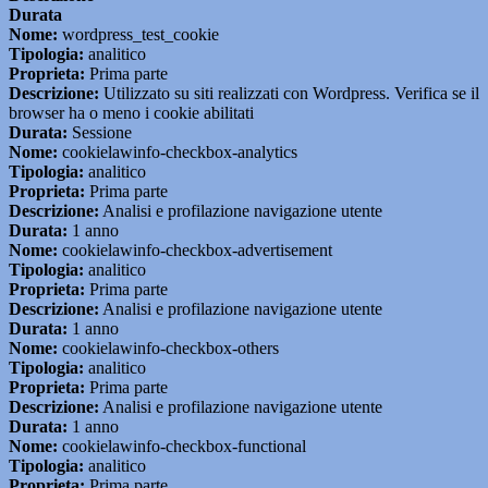
Durata
Nome:
wordpress_test_cookie
Tipologia:
analitico
Proprieta:
Prima parte
Descrizione:
Utilizzato su siti realizzati con Wordpress. Verifica se il
browser ha o meno i cookie abilitati
Durata:
Sessione
Nome:
cookielawinfo-checkbox-analytics
Tipologia:
analitico
Proprieta:
Prima parte
Descrizione:
Analisi e profilazione navigazione utente
Durata:
1 anno
Nome:
cookielawinfo-checkbox-advertisement
Tipologia:
analitico
Proprieta:
Prima parte
Descrizione:
Analisi e profilazione navigazione utente
Durata:
1 anno
Nome:
cookielawinfo-checkbox-others
Tipologia:
analitico
Proprieta:
Prima parte
Descrizione:
Analisi e profilazione navigazione utente
Durata:
1 anno
Nome:
cookielawinfo-checkbox-functional
Tipologia:
analitico
Proprieta:
Prima parte