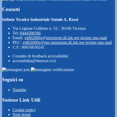
Contatti
Istituto Tecnico Industriale Statale A. Rossi
Via Legione Gallieno n. 52 - 36100 Vicenza
Tel:
0444500566
Email:
vitf02000x@istruzione.it
Link per inviare una mail
PEC:
vitf02000x@pec.istruzione.it
Link per inviare una mail
C.F.: 80016030241
Contatto di feedback accessibilità:
accessibilita@itisrossi.vi.it
Seguici su
Youtube
Sezione Link Utili
Cookie policy
Note legali