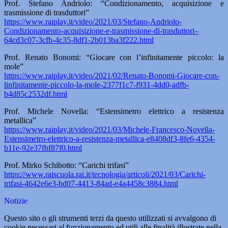
Prof. Stefano Andriolo: “Condizionamento, acquisizione e
trasmissione di trasduttori”
https://www.raiplay.it/video/2021/03/Stefano-Andriolo-
Condizionamento-acquisizione-e-trasmissione-di-trasduttori–
64cd3c07-3cfb-4c35-8df1-2b013ba3f222.html
Prof. Renato Bonomi: “Giocare con l’infinitamente piccolo: la
mole”
https://www.raiplay.it/video/2021/02/Renato-Bonomi-Giocare-con-
linfinitamente-piccolo-la-mole-2377f1c7-f931-4dd0-adfb-
b4d85c2532df.html
Prof. Michele Novella: “Estensimetro elettrico a resistenza
metallica”
https://www.raiplay.it/video/2021/03/Michele-Francesco-Novella-
Estensimetro-elettrico-a-resistenza-metallica-e8408df3-8fe6-4354-
b11e-92e37fbf87f0.html
Prof. Mirko Schibotto: “Carichi trifasi”
https://www.raiscuola.rai.it/tecnologia/articoli/2021/03/Carichi-
trifasi-4642e6e3-bd07-4413-84ad-e4a4458c3884.html
Notizie
Questo sito o gli strumenti terzi da questo utilizzati si avvalgono di
cookie necessari al funzionamento ed utili alle finalità illustrate nella