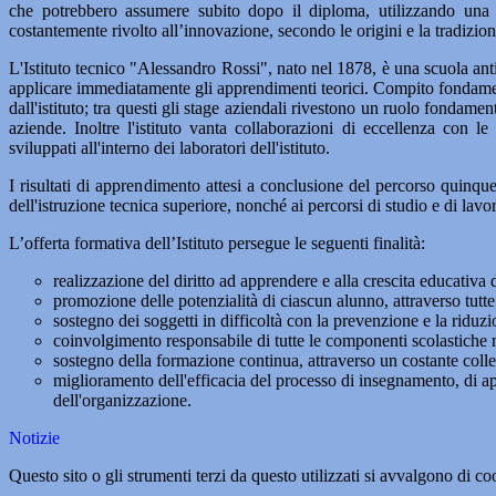
che potrebbero assumere subito dopo il diploma, utilizzando una di
costantemente rivolto all’innovazione, secondo le origini e la tradizione
L'Istituto tecnico "Alessandro Rossi", nato nel 1878, è una scuola anti
applicare immediatamente gli apprendimenti teorici. Compito fondamenta
dall'istituto; tra questi gli stage aziendali rivestono un ruolo fondame
aziende. Inoltre l'istituto vanta collaborazioni di eccellenza con le
sviluppati all'interno dei laboratori dell'istituto.
I risultati di apprendimento attesi a conclusione del percorso quinque
dell'istruzione tecnica superiore, nonché ai percorsi di studio e di lavo
L’offerta formativa dell’Istituto persegue le seguenti finalità:
realizzazione del diritto ad apprendere e alla crescita educativa di
promozione delle potenzialità di ciascun alunno, attraverso tutte
sostegno dei soggetti in difficoltà con la prevenzione e la riduzi
coinvolgimento responsabile di tutte le componenti scolastiche ne
sostegno della formazione continua, attraverso un costante colle
miglioramento dell'efficacia del processo di insegnamento, di 
dell'organizzazione.
Notizie
Questo sito o gli strumenti terzi da questo utilizzati si avvalgono di coo